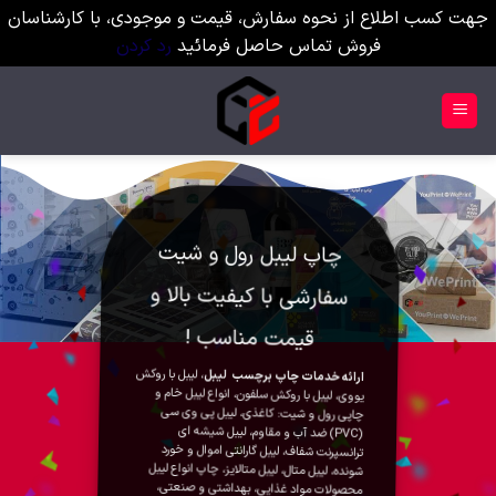
جهت کسب اطلاع از نحوه سفارش، قیمت و موجودی، با کارشناسان
فروش تماس حاصل فرمائید
رد کردن
Ski
t
conten
چاپ لیبل رول و شیت
سفارشی با کیفیت بالا و
انواع ریبون حرارتی
قیمت مناسب !
شرکت تکتا با توجه به نیاز روز افزون در راستای
ریبون
تهیه، تامین و عرضه بهترین نوع محصولات
، لیبل با روکش
ارائه خدمات چاپ برچسب لیبل
تاریخ
و
رزین
،
وکس رزین
،
وکس
(در انواع
حرارتی
یووی، لیبل با روکش سلفون، انواع لیبل خام و
) از شرکت های معتبر اروپایی و آسیایی اقدام
زن
چاپی رول و شیت: کاغذی، لیبل پی وی سی
به تهیه و عرضه این محصولات با بالاترین کیفیت
(PVC) ضد آب و مقاوم، لیبل شیشه ای
و قیمتی مناسب به دلیل واردات مستقیم و بی
ترانسپرنت شفاف، لیبل گارانتی اموال و خورد
واسطه، نموده است.
شونده، لیبل متال، لیبل متالایز، چاپ انواع لیبل
محصولات مواد غذایی، بهداشتی و صنعتی،