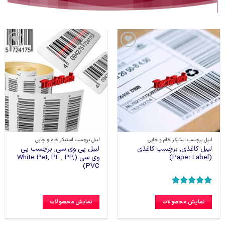
افزودن
افزودن
به
به
علاقه
علاقه
مندی
مندی
ها
ها
لیبل برچسب استیکر خام و چاپی
لیبل برچسب استیکر خام و چاپی
لیبل کاغذی, برچسب کاغذی
لیبل پی وی سی, برچسب پی
(Paper Label)
وی سی (White Pet, PE , PP,
PVC)
امتیاز
5
از
5
نمایش محصولات
نمایش محصولات