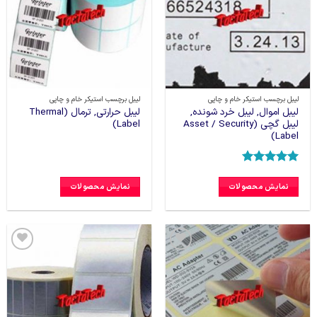
علاقه
علاقه
مندی
مندی
ها
ها
لیبل برچسب استیکر خام و چاپی
لیبل برچسب استیکر خام و چاپی
لیبل اموال, لیبل خرد شونده,
لیبل حرارتی, ترمال (Thermal
لیبل گچی (Asset / Security
Label)
Label)
امتیاز
5
از
5
نمایش محصولات
نمایش محصولات
افزودن
افزودن
به
به
علاقه
علاقه
مندی
مندی
ها
ها