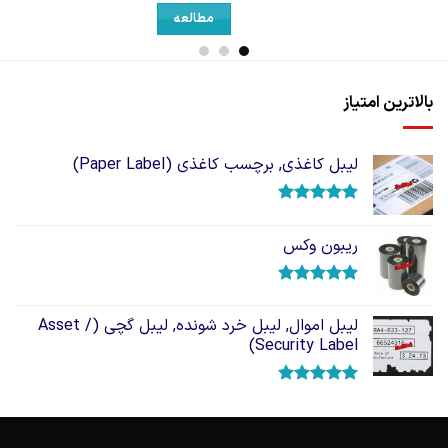
مطالعه
بالاترین امتیاز
لیبل کاغذی, برچسب کاغذی (Paper Label)
امتیاز
5.00
از 5
ریبون وکس
امتیاز
5.00
از 5
لیبل اموال, لیبل خرد شونده, لیبل گچی (Asset /
Security Label)
امتیاز
5.00
از 5