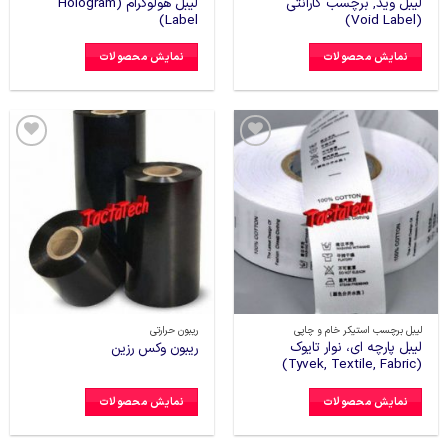
لیبل وید, برچسب گارانتی
لیبل هولوگرام (Hologram
Label)
(Void Label)
نمایش محصولات
نمایش محصولات
افزودن
افزودن
به
به
علاقه
علاقه
مندی
مندی
ها
ها
لیبل برچسب استیکر خام و چاپی
ریبون حرارتی
لیبل پارچه ای، نوار تایوک
ریبون وکس رزین
(Tyvek, Textile, Fabric)
نمایش محصولات
نمایش محصولات