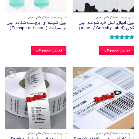
لیبل برچسب استیکر خام و چاپی
لیبل برچسب استیکر خام و چاپی
لیبل اموال, لیبل خرد شونده, لیبل
لیبل شیشه ای, برچسب شفاف, لیبل
گچی (Asset / Security Label)
ترانسپارنت (Transparent Label)
امتیاز
5
از
5
نمایش محصولات
نمایش محصولات
افزودن
افزودن
به
به
علاقه
علاقه
مندی
مندی
ها
ها
لیبل برچسب استیکر خام و چاپی
لیبل برچسب استیکر خام و چاپی