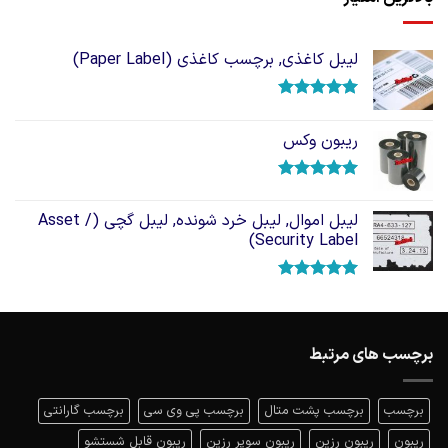
لیبل کاغذی, برچسب کاغذی (Paper Label)
امتیاز
5.00
از 5
ریبون وکس
امتیاز
5.00
از 5
لیبل اموال, لیبل خرد شونده, لیبل گچی (Asset /
Security Label)
امتیاز
5.00
از 5
برچسب های مرتبط
برچسب
برچسب پشت متال
برچسب پی وی سی
برچسب گارانتی
ریبون
ریبون رزین
ریبون سوپر رزین
ریبون قابل شستشو