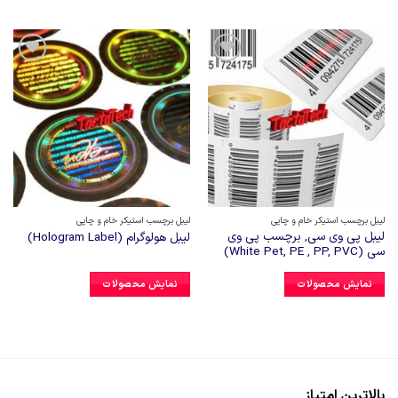
افزودن
افزودن
به
به
علاقه
علاقه
مندی
مندی
ها
ها
لیبل برچسب استیکر خام و چاپی
لیبل برچسب استیکر خام و چاپی
لیبل پی وی سی, برچسب پی وی
لیبل هولوگرام (Hologram Label)
سی (White Pet, PE , PP, PVC)
نمایش محصولات
نمایش محصولات
بالاترین امتیاز