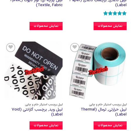
لیبل کاغذی, برچسب کاغذی (Paper
لیبل پارچه ای، نوار تایوک (Tyvek,
Textile, Fabric)
Label)
امتیاز
5
از
5
نمایش محصولات
نمایش محصولات
افزودن
افزودن
به
به
علاقه
علاقه
مندی
مندی
ها
ها
لیبل برچسب استیکر خام و چاپی
لیبل برچسب استیکر خام و چاپی
لیبل حرارتی, ترمال (Thermal
لیبل وید, برچسب گارانتی (Void
Label)
Label)
نمایش محصولات
نمایش محصولات